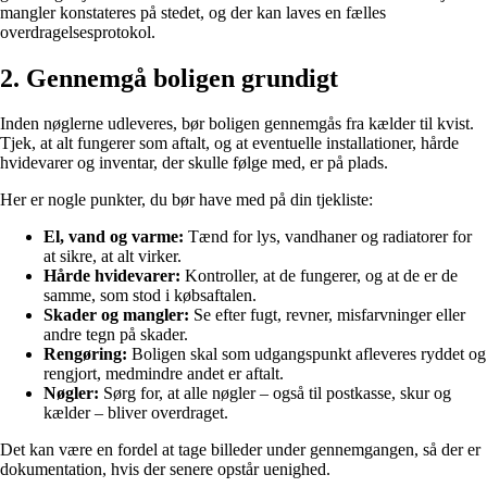
mangler konstateres på stedet, og der kan laves en fælles
overdragelsesprotokol.
2. Gennemgå boligen grundigt
Inden nøglerne udleveres, bør boligen gennemgås fra kælder til kvist.
Tjek, at alt fungerer som aftalt, og at eventuelle installationer, hårde
hvidevarer og inventar, der skulle følge med, er på plads.
Her er nogle punkter, du bør have med på din tjekliste:
El, vand og varme:
Tænd for lys, vandhaner og radiatorer for
at sikre, at alt virker.
Hårde hvidevarer:
Kontroller, at de fungerer, og at de er de
samme, som stod i købsaftalen.
Skader og mangler:
Se efter fugt, revner, misfarvninger eller
andre tegn på skader.
Rengøring:
Boligen skal som udgangspunkt afleveres ryddet og
rengjort, medmindre andet er aftalt.
Nøgler:
Sørg for, at alle nøgler – også til postkasse, skur og
kælder – bliver overdraget.
Det kan være en fordel at tage billeder under gennemgangen, så der er
dokumentation, hvis der senere opstår uenighed.