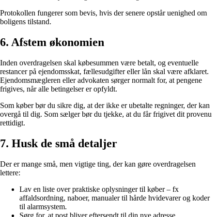
Protokollen fungerer som bevis, hvis der senere opstår uenighed om
boligens tilstand.
6. Afstem økonomien
Inden overdragelsen skal købesummen være betalt, og eventuelle
restancer på ejendomsskat, fællesudgifter eller lån skal være afklaret.
Ejendomsmægleren eller advokaten sørger normalt for, at pengene
frigives, når alle betingelser er opfyldt.
Som køber bør du sikre dig, at der ikke er ubetalte regninger, der kan
overgå til dig. Som sælger bør du tjekke, at du får frigivet dit provenu
rettidigt.
7. Husk de små detaljer
Der er mange små, men vigtige ting, der kan gøre overdragelsen
lettere:
Lav en liste over praktiske oplysninger til køber – fx
affaldsordning, naboer, manualer til hårde hvidevarer og koder
til alarmsystem.
Sørg for, at post bliver eftersendt til din nye adresse.