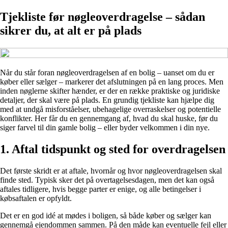
Tjekliste før nøgleoverdragelse – sådan
sikrer du, at alt er på plads
Når du står foran nøgleoverdragelsen af en bolig – uanset om du er
køber eller sælger – markerer det afslutningen på en lang proces. Men
inden nøglerne skifter hænder, er der en række praktiske og juridiske
detaljer, der skal være på plads. En grundig tjekliste kan hjælpe dig
med at undgå misforståelser, ubehagelige overraskelser og potentielle
konflikter. Her får du en gennemgang af, hvad du skal huske, før du
siger farvel til din gamle bolig – eller byder velkommen i din nye.
1. Aftal tidspunkt og sted for overdragelsen
Det første skridt er at aftale, hvornår og hvor nøgleoverdragelsen skal
finde sted. Typisk sker det på overtagelsesdagen, men det kan også
aftales tidligere, hvis begge parter er enige, og alle betingelser i
købsaftalen er opfyldt.
Det er en god idé at mødes i boligen, så både køber og sælger kan
gennemgå ejendommen sammen. På den måde kan eventuelle fejl eller