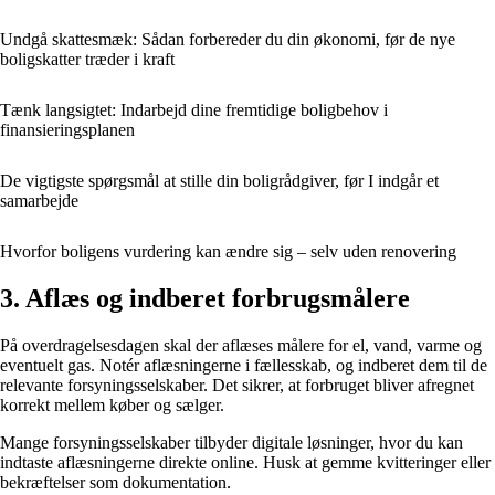
Undgå skattesmæk: Sådan forbereder du din økonomi, før de nye
boligskatter træder i kraft
Tænk langsigtet: Indarbejd dine fremtidige boligbehov i
finansieringsplanen
De vigtigste spørgsmål at stille din boligrådgiver, før I indgår et
samarbejde
Hvorfor boligens vurdering kan ændre sig – selv uden renovering
3. Aflæs og indberet forbrugsmålere
På overdragelsesdagen skal der aflæses målere for el, vand, varme og
eventuelt gas. Notér aflæsningerne i fællesskab, og indberet dem til de
relevante forsyningsselskaber. Det sikrer, at forbruget bliver afregnet
korrekt mellem køber og sælger.
Mange forsyningsselskaber tilbyder digitale løsninger, hvor du kan
indtaste aflæsningerne direkte online. Husk at gemme kvitteringer eller
bekræftelser som dokumentation.