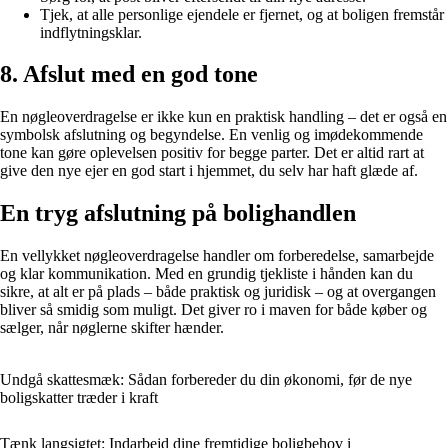
Tjek, at alle personlige ejendele er fjernet, og at boligen fremstår
indflytningsklar.
8. Afslut med en god tone
En nøgleoverdragelse er ikke kun en praktisk handling – det er også en
symbolsk afslutning og begyndelse. En venlig og imødekommende
tone kan gøre oplevelsen positiv for begge parter. Det er altid rart at
give den nye ejer en god start i hjemmet, du selv har haft glæde af.
En tryg afslutning på bolighandlen
En vellykket nøgleoverdragelse handler om forberedelse, samarbejde
og klar kommunikation. Med en grundig tjekliste i hånden kan du
sikre, at alt er på plads – både praktisk og juridisk – og at overgangen
bliver så smidig som muligt. Det giver ro i maven for både køber og
sælger, når nøglerne skifter hænder.
Undgå skattesmæk: Sådan forbereder du din økonomi, før de nye
boligskatter træder i kraft
Tænk langsigtet: Indarbejd dine fremtidige boligbehov i